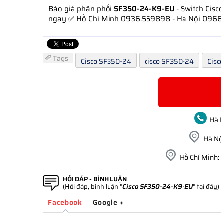
Báo giá phân phối
SF350-24-K9-EU
- Switch Cis
ngay ✅ Hồ Chí Minh 0936.559898 - Hà Nội 0966
Tags
Cisco SF350-24
cisco SF350-24
Cis
Hà 
Hà Nộ
Hồ Chí Minh:
HỎI ĐÁP - BÌNH LUẬN
(Hỏi đáp, bình luận "
Cisco SF350-24-K9-EU
" tại đây)
Facebook
Google +