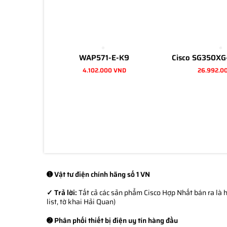
WAP571-E-K9
Cisco SG350XG
4.102.000 VND
26.992.0
➊ Vật tư điện chính hãng số 1 VN
✓ Trả lời:
Tất cả các sản phẩm Cisco Hợp Nhất bán ra là h
list, tờ khai Hải Quan)
➋ Phân phối thiết bị điện uy tín hàng đầu