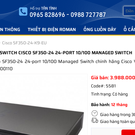
ỄN THÔNG
THIẾT BỊ ĐIỆN ROMAN
ỐNG LUỒN DÂY
Ổ CẮ
Cisco SF350-24-K9-EU
- SWITCH CISCO SF350-24 24-PORT 10/100 MANAGED SWITCH
o SF350-24 24-port 10/100 Managed Switch chính hãng Cisco
100110
Giá bán:
3.988.00
Code#:
5581
Tình trạng:
Có hàng
Bảo hành:
12 tháng
Giao hàng trong 30 
Giao hàng toàn quố