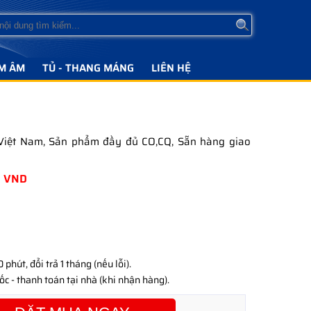
M ÂM
TỦ - THANG MÁNG
LIÊN HỆ
 Việt Nam, Sản phẩm đầy đủ CO,CQ, Sẵn hàng giao
0
VND
phút, đổi trả 1 tháng (nếu lỗi).
c - thanh toán tại nhà (khi nhận hàng).