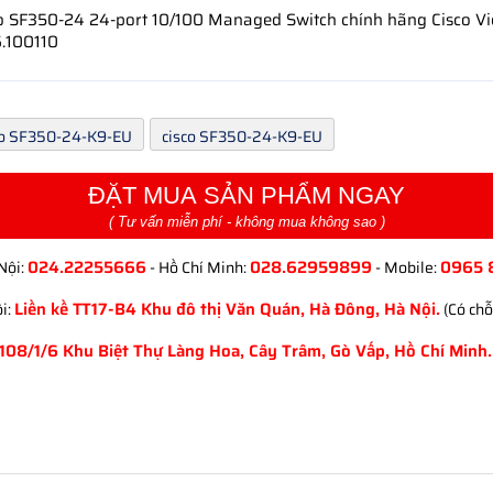
co SF350-24 24-port 10/100 Managed Switch chính hãng Cisco V
.100110
co SF350-24-K9-EU
cisco SF350-24-K9-EU
ĐẶT MUA SẢN PHẨM NGAY
( Tư vấn miễn phí - không mua không sao )
024.22255666
028.62959899
0965 
Nội:
- Hồ Chí Minh:
- Mobile:
Liền kề TT17-B4 Khu đô thị Văn Quán, Hà Đông, Hà Nội.
i:
(Có chỗ
108/1/6 Khu Biệt Thự Làng Hoa, Cây Trâm, Gò Vấp, Hồ Chí Minh.