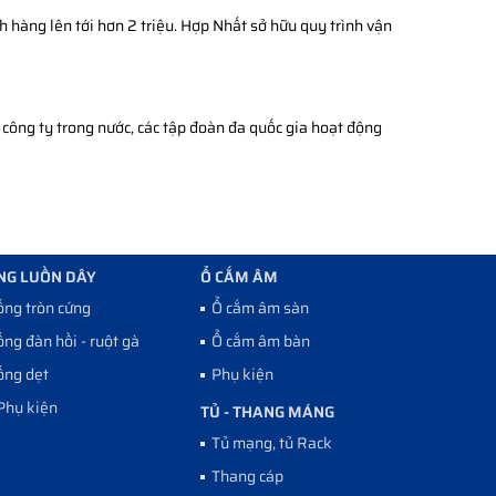
h hàng lên tới hơn 2 triệu. Hợp Nhất sở hữu quy trình vận
công ty trong nước, các tập đoàn đa quốc gia hoạt động
NG LUỒN DÂY
Ổ CẮM ÂM
ống tròn cứng
Ổ cắm âm sàn
ống đàn hồi - ruột gà
Ổ cắm âm bàn
ống dẹt
Phụ kiện
Phụ kiện
TỦ - THANG MÁNG
Tủ mạng, tủ Rack
Thang cáp