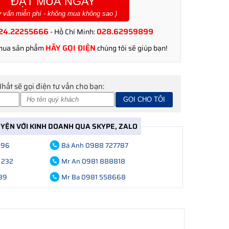
ĐẶT MUA NGAY
ư vấn miễn phí - không mua không sao )
24.22255666
028.62959899
- Hồ Chí Minh:
HÃY GỌI ĐIỆN
 mua sản phẩm
chúng tôi sẽ giúp bạn!
Nhất sẽ gọi điện tư vấn cho bạn:
UYỆN VỚI KINH DOANH QUA SKYPE, ZALO
696
Bá Anh 0988 727787
 232
Mr An 0981 888818
89
Mr Ba 0981 558668