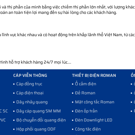
 và thị phần của mình bằng việc chiếm thị phần lớn nhất, với lượng khác
toán an toàn tiện lợi mang đến sự hài lòng cho các khách hàng.
ĩnh vực khác nhau và có hoạt động trên khắp lãnh thổ Việt Nam, từ các 
nh hỗ trợ khách hàng 24/7 mọi lúc....
CÁP VIỄN THÔNG
THIẾT BỊ ĐIỆN ROMAN
Ố
Cáp đồng trục
Ổ cắm điện
Cáp điện thoại
Đế Roman
Dây nhảy quang
Mặt công tắc Roman
C 5C
Dây cáp quang SM MM
Đèn ốp trần
PVC
Bộ chuyển đổi quang điện
Đèn Downlight LED
Hộp phối quang ODF
Công tăc điện