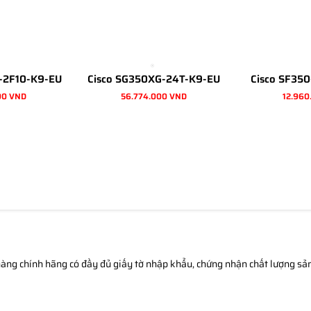
-2F10-K9-EU
Cisco SG350XG-24T-K9-EU
Cisco SF35
00 VND
56.774.000 VND
12.960
àng chính hãng có đầy đủ giấy tờ nhập khẩu, chứng nhận chất lượng sản 