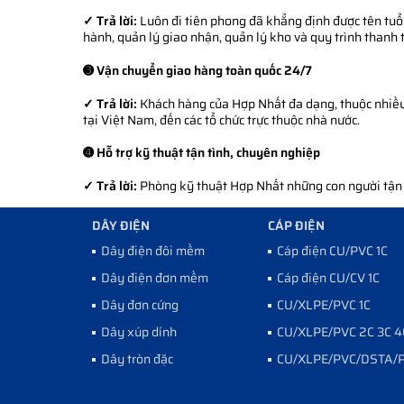
✓ Trả lời:
Luôn đi tiên phong đã khẳng định được tên tuổi
hành, quản lý giao nhận, quản lý kho và quy trình thanh 
➌ Vận chuyển giao hàng toàn quốc 24/7
✓ Trả lời:
Khách hàng của Hợp Nhất đa dạng, thuộc nhiều l
tại Việt Nam, đến các tổ chức trực thuộc nhà nước.
➍ Hỗ trợ kỹ thuật tận tình, chuyên nghiệp
✓ Trả lời:
Phòng kỹ thuật Hợp Nhất những con người tận tì
DÂY ĐIỆN
CÁP ĐIỆN
Dây điện đôi mềm
Cáp điện CU/PVC 1C
Dây điện đơn mềm
Cáp điện CU/CV 1C
Dây đơn cứng
CU/XLPE/PVC 1C
Dây xúp dính
CU/XLPE/PVC 2C 3C 4
Dây tròn đặc
CU/XLPE/PVC/DSTA/