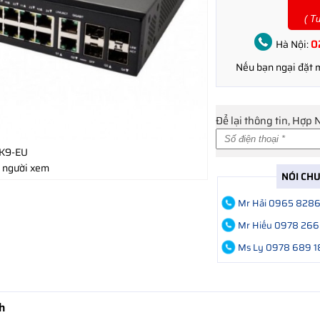
( T
0
Hà Nội:
Nếu bạn ngại đặt
Để lại thông tin, Hợp 
-K9-EU
 người xem
NÓI CH
Mr Hải 0965 828
Mr Hiếu 0978 266
Ms Ly 0978 689 1
h