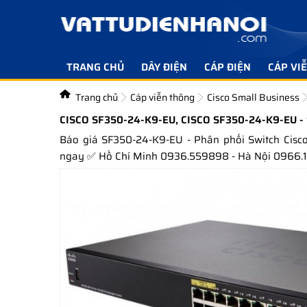
TRANG CHỦ
DÂY ĐIỆN
CÁP ĐIỆN
CÁP VI
Trang chủ
Cáp viễn thông
Cisco Small Business
CISCO SF350-24-K9-EU, CISCO SF350-24-K9-EU 
Báo giá SF350-24-K9-EU - Phân phối Switch Cisc
ngay ✅ Hồ Chí Minh 0936.559898 - Hà Nội 0966.