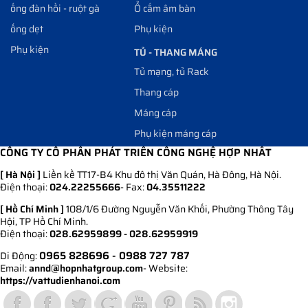
ống đàn hồi - ruột gà
Ổ cắm âm bàn
ống dẹt
Phụ kiện
Phụ kiện
TỦ - THANG MÁNG
Tủ mạng, tủ Rack
Thang cáp
Máng cáp
Phụ kiện máng cáp
CÔNG TY CỔ PHẦN PHÁT TRIỂN CÔNG NGHỆ HỢP NHẤT
[ Hà Nội ]
Liền kề TT17-B4 Khu đô thị Văn Quán, Hà Đông, Hà Nội.
Điện thoại:
024.22255666
- Fax:
04.35511222
[ Hồ Chí Minh ]
108/1/6 Đường Nguyễn Văn Khối, Phường Thông Tây
Hội, TP Hồ Chí Minh.
Điện thoại:
028.62959899 - 028.62959919
0965 828696
- 0988 727 787
Di Động:
Email:
annd@hopnhatgroup.com
- Website:
https://vattudienhanoi.com