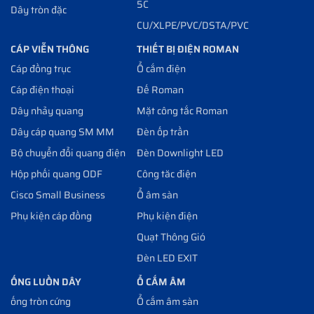
5C
Dây tròn đặc
CU/XLPE/PVC/DSTA/PVC
CÁP VIỄN THÔNG
THIẾT BỊ ĐIỆN ROMAN
Cáp đồng trục
Ổ cắm điện
Cáp điện thoại
Đế Roman
Dây nhảy quang
Mặt công tắc Roman
Dây cáp quang SM MM
Đèn ốp trần
Bộ chuyển đổi quang điện
Đèn Downlight LED
Hộp phối quang ODF
Công tăc điện
Cisco Small Business
Ổ âm sàn
Phụ kiện cáp đồng
Phụ kiện điện
Quạt Thông Gió
Đèn LED EXIT
ỐNG LUỒN DÂY
Ổ CẮM ÂM
ống tròn cứng
Ổ cắm âm sàn