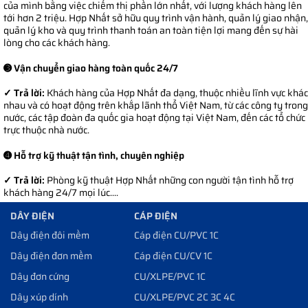
của mình bằng việc chiếm thị phần lớn nhất, với lượng khách hàng lên
tới hơn 2 triệu. Hợp Nhất sở hữu quy trình vận hành, quản lý giao nhận,
quản lý kho và quy trình thanh toán an toàn tiện lợi mang đến sự hài
lòng cho các khách hàng.
➌ Vận chuyển giao hàng toàn quốc 24/7
✓ Trả lời:
Khách hàng của Hợp Nhất đa dạng, thuộc nhiều lĩnh vực khác
nhau và có hoạt động trên khắp lãnh thổ Việt Nam, từ các công ty trong
nước, các tập đoàn đa quốc gia hoạt động tại Việt Nam, đến các tổ chức
trực thuộc nhà nước.
➍ Hỗ trợ kỹ thuật tận tình, chuyên nghiệp
✓ Trả lời:
Phòng kỹ thuật Hợp Nhất những con người tận tình hỗ trợ
khách hàng 24/7 mọi lúc....
DÂY ĐIỆN
CÁP ĐIỆN
Dây điện đôi mềm
Cáp điện CU/PVC 1C
Dây điện đơn mềm
Cáp điện CU/CV 1C
Dây đơn cứng
CU/XLPE/PVC 1C
Dây xúp dính
CU/XLPE/PVC 2C 3C 4C