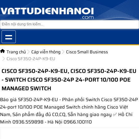
Trang chủ
Cáp viễn thông
Cisco Small Business
Cisco SF350-24P-K9-EU
CISCO SF350-24P-K9-EU, CISCO SF350-24P-K9-EU
- SWITCH CISCO SF350-24P 24-PORT 10/100 POE
MANAGED SWITCH
Báo giá SF350-24P-K9-EU - Phân phối Switch Cisco SF350-24P
24-port 10/100 POE Managed Switch chính hãng Cisco Việt
Nam, Sản phẩm đầy đủ CO,CQ, Sẵn hàng giao ngay ✅ Hồ Chí
Minh 0936.559898 - Hà Nội 0966.100110