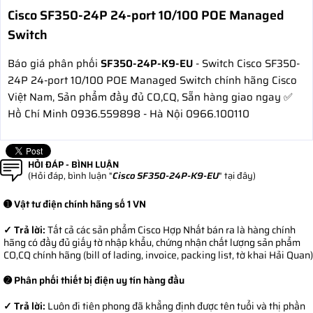
Cisco SF350-24P 24-port 10/100 POE Managed
Switch
Báo giá phân phối
SF350-24P-K9-EU
- Switch Cisco SF350-
24P 24-port 10/100 POE Managed Switch chính hãng Cisco
Việt Nam, Sản phẩm đầy đủ CO,CQ, Sẵn hàng giao ngay ✅
Hồ Chí Minh 0936.559898 - Hà Nội 0966.100110
HỎI ĐÁP - BÌNH LUẬN
(Hỏi đáp, bình luận "
Cisco SF350-24P-K9-EU
" tại đây)
➊ Vật tư điện chính hãng số 1 VN
✓ Trả lời:
Tất cả các sản phẩm Cisco Hợp Nhất bán ra là hàng chính
hãng có đầy đủ giấy tờ nhập khẩu, chứng nhận chất lượng sản phẩm
CO,CQ chính hãng (bill of lading, invoice, packing list, tờ khai Hải Quan)
➋ Phân phối thiết bị điện uy tín hàng đầu
✓ Trả lời:
Luôn đi tiên phong đã khẳng định được tên tuổi và thị phần