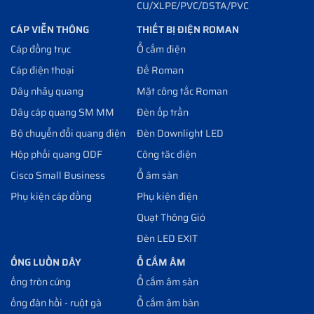
CU/XLPE/PVC/DSTA/PVC
CÁP VIỄN THÔNG
THIẾT BỊ ĐIỆN ROMAN
Cáp đồng trục
Ổ cắm điện
Cáp điện thoại
Đế Roman
Dây nhảy quang
Mặt công tắc Roman
Dây cáp quang SM MM
Đèn ốp trần
Bộ chuyển đổi quang điện
Đèn Downlight LED
Hộp phối quang ODF
Công tăc điện
Cisco Small Business
Ổ âm sàn
Phụ kiện cáp đồng
Phụ kiện điện
Quạt Thông Gió
Đèn LED EXIT
ỐNG LUỒN DÂY
Ổ CẮM ÂM
ống tròn cứng
Ổ cắm âm sàn
ống đàn hồi - ruột gà
Ổ cắm âm bàn