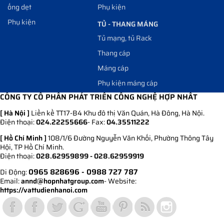
ống dẹt
Phụ kiện
Phụ kiện
TỦ - THANG MÁNG
Tủ mạng, tủ Rack
Thang cáp
Máng cáp
Phụ kiện máng cáp
CÔNG TY CỔ PHẦN PHÁT TRIỂN CÔNG NGHỆ HỢP NHẤT
[ Hà Nội ]
Liền kề TT17-B4 Khu đô thị Văn Quán, Hà Đông, Hà Nội.
Điện thoại:
024.22255666
- Fax:
04.35511222
[ Hồ Chí Minh ]
108/1/6 Đường Nguyễn Văn Khối, Phường Thông Tây
Hội, TP Hồ Chí Minh.
Điện thoại:
028.62959899 - 028.62959919
0965 828696
- 0988 727 787
Di Động:
Email:
annd@hopnhatgroup.com
- Website:
https://vattudienhanoi.com