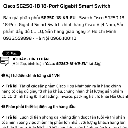
Cisco SG250-18 18-Port Gigabit Smart Switch
Báo giá phân phối
SG250-18-K9-EU
- Switch Cisco SG250-18
18-Port Gigabit Smart Switch chính hãng Cisco Việt Nam, Sản
phẩm đầy đủ CO,CQ, Sẵn hàng giao ngay ✅ Hồ Chí Minh
0936.559898 - Hà Nội 0966.100110
HỎI ĐÁP - BÌNH LUẬN
(Hỏi đáp, bình luận "
Cisco SG250-18-K9-EU
" tại đây)
➊ Vật tư điện chính hãng số 1 VN
✓ Trả lời:
Tất cả các sản phẩm Cisco Hợp Nhất bán ra là hàng chính
hãng có đầy đủ giấy tờ nhập khẩu, chứng nhận chất lượng sản phẩm
CO,CQ chính hãng (bill of lading, invoice, packing list, tờ khai Hải Quan)
➋ Phân phối thiết bị điện uy tín hàng đầu
✓ Trả lời:
Luôn đi tiên phong đã khẳng định được tên tuổi và thị phần
của mình bằng việc chiếm thị phần lớn nhất, với lượng khách hàng lên
tới hơn 2 triệu. Hợp Nhất sở hữu quy trình vận hành, quản lý giao nhận,