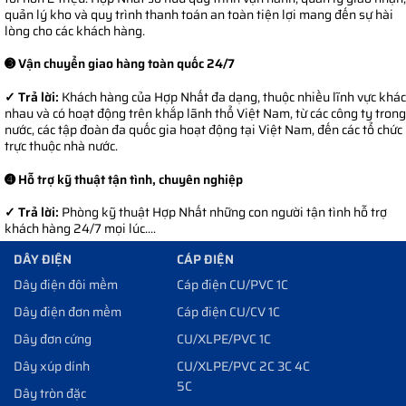
quản lý kho và quy trình thanh toán an toàn tiện lợi mang đến sự hài
lòng cho các khách hàng.
➌ Vận chuyển giao hàng toàn quốc 24/7
✓ Trả lời:
Khách hàng của Hợp Nhất đa dạng, thuộc nhiều lĩnh vực khác
nhau và có hoạt động trên khắp lãnh thổ Việt Nam, từ các công ty trong
nước, các tập đoàn đa quốc gia hoạt động tại Việt Nam, đến các tổ chức
trực thuộc nhà nước.
➍ Hỗ trợ kỹ thuật tận tình, chuyên nghiệp
✓ Trả lời:
Phòng kỹ thuật Hợp Nhất những con người tận tình hỗ trợ
khách hàng 24/7 mọi lúc....
DÂY ĐIỆN
CÁP ĐIỆN
Dây điện đôi mềm
Cáp điện CU/PVC 1C
Dây điện đơn mềm
Cáp điện CU/CV 1C
Dây đơn cứng
CU/XLPE/PVC 1C
Dây xúp dính
CU/XLPE/PVC 2C 3C 4C
5C
Dây tròn đặc