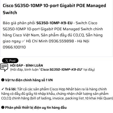
Cisco SG350-10MP 10-port Gigabit POE Managed
Switch
Báo giá phân phối
SG350-10MP-K9-EU
- Switch Cisco
SG350-10MP 10-port Gigabit POE Managed Switch chính
hãng Cisco Việt Nam, Sản phẩm đầy đủ CO,CQ, Sẵn hàng
giao ngay ✅ Hồ Chí Minh 0936.559898 - Hà Nội
0966.100110
HỎI ĐÁP - BÌNH LUẬN
(Hỏi đáp, bình luận "
Cisco SG350-10MP-K9-EU
" tại đây)
➊ Vật tư điện chính hãng số 1 VN
✓ Trả lời:
Tất cả các sản phẩm Cisco Hợp Nhất bán ra là hàng chính
hãng có đầy đủ giấy tờ nhập khẩu, chứng nhận chất lượng sản phẩm
CO,CQ chính hãng (bill of lading, invoice, packing list, tờ khai Hải Quan)
➋ Phân phối thiết bị điện uy tín hàng đầu