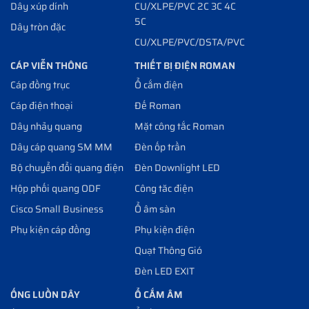
Dây xúp dính
CU/XLPE/PVC 2C 3C 4C
5C
Dây tròn đặc
CU/XLPE/PVC/DSTA/PVC
CÁP VIỄN THÔNG
THIẾT BỊ ĐIỆN ROMAN
Cáp đồng trục
Ổ cắm điện
Cáp điện thoại
Đế Roman
Dây nhảy quang
Mặt công tắc Roman
Dây cáp quang SM MM
Đèn ốp trần
Bộ chuyển đổi quang điện
Đèn Downlight LED
Hộp phối quang ODF
Công tăc điện
Cisco Small Business
Ổ âm sàn
Phụ kiện cáp đồng
Phụ kiện điện
Quạt Thông Gió
Đèn LED EXIT
ỐNG LUỒN DÂY
Ổ CẮM ÂM