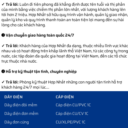
✓ Trả lời:
Luôn đi tiên phong đã khẳng định được tên tuổi và thị phần
của mình bằng việc chiếm thị phần lớn nhất, với lượng khách hàng lên
tới hơn 2 triệu. Hợp Nhất sở hữu quy trình vận hành, quản lý giao nhận,
quản lý kho và quy trình thanh toán an toàn tiện lợi mang đến sự hài
lòng cho các khách hàng.
➌ Vận chuyển giao hàng toàn quốc 24/7
✓ Trả lời:
Khách hàng của Hợp Nhất đa dạng, thuộc nhiều lĩnh vực khác
nhau và có hoạt động trên khắp lãnh thổ Việt Nam, từ các công ty trong
nước, các tập đoàn đa quốc gia hoạt động tại Việt Nam, đến các tổ chức
trực thuộc nhà nước.
➍ Hỗ trợ kỹ thuật tận tình, chuyên nghiệp
✓ Trả lời:
Phòng kỹ thuật Hợp Nhất những con người tận tình hỗ trợ
khách hàng 24/7 mọi lúc....
DÂY ĐIỆN
CÁP ĐIỆN
Dây điện đôi mềm
Cáp điện CU/PVC 1C
Dây điện đơn mềm
Cáp điện CU/CV 1C
Dây đơn cứng
CU/XLPE/PVC 1C