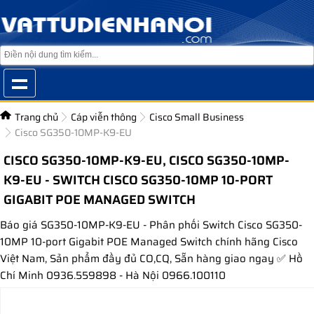
Trang chủ
Cáp viễn thông
Cisco Small Business
Cisco SG350-10MP-K9-EU
CISCO SG350-10MP-K9-EU, CISCO SG350-10MP-
K9-EU - SWITCH CISCO SG350-10MP 10-PORT
GIGABIT POE MANAGED SWITCH
Báo giá SG350-10MP-K9-EU - Phân phối Switch Cisco SG350-
10MP 10-port Gigabit POE Managed Switch chính hãng Cisco
Việt Nam, Sản phẩm đầy đủ CO,CQ, Sẵn hàng giao ngay ✅ Hồ
Chí Minh 0936.559898 - Hà Nội 0966.100110