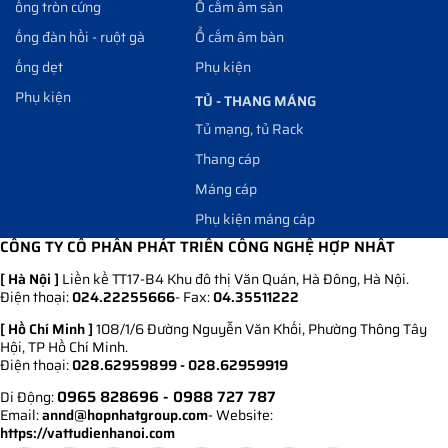
ống tròn cứng
Ổ cắm âm sàn
ống đàn hồi - ruột gà
Ổ cắm âm bàn
ống dẹt
Phụ kiện
Phụ kiện
TỦ - THANG MÁNG
Tủ mạng, tủ Rack
Thang cáp
Máng cáp
Phụ kiện máng cáp
CÔNG TY CỔ PHẦN PHÁT TRIỂN CÔNG NGHỆ HỢP NHẤT
[ Hà Nội ]
Liền kề TT17-B4 Khu đô thị Văn Quán, Hà Đông, Hà Nội.
Điện thoại:
024.22255666
- Fax:
04.35511222
[ Hồ Chí Minh ]
108/1/6 Đường Nguyễn Văn Khối, Phường Thông Tây
Hội, TP Hồ Chí Minh.
Điện thoại:
028.62959899 - 028.62959919
0965 828696
- 0988 727 787
Di Động:
Email:
annd@hopnhatgroup.com
- Website:
https://vattudienhanoi.com