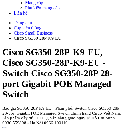
Máng cáp
Phụ kiện máng cáp
Liên hệ
Trang chủ
Cáp viễn thông
Cisco Small Business
Cisco SG350-28P-K9-EU
Cisco SG350-28P-K9-EU,
Cisco SG350-28P-K9-EU -
Switch Cisco SG350-28P 28-
port Gigabit POE Managed
Switch
Báo giá SG350-28P-K9-EU - Phân phối Switch Cisco SG350-28P
28-port Gigabit POE Managed Switch chính hãng Cisco Việt Nam,
Sản phẩm đầy đủ CO,CQ, Sẵn hàng giao ngay ✅ Hồ Chí Minh
0936.559898 - Hà Nội 0966.100110