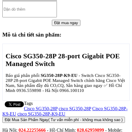
Mô tả chi tiết sản phẩm:
Cisco SG350-28P 28-port Gigabit POE
Managed Switch
Báo giá phân phối
SG350-28P-K9-EU
- Switch Cisco SG350-
28P 28-port Gigabit POE Managed Switch chính hãng Cisco Việt
Nam, Sản phẩm đầy đủ CO,CQ, Sẵn hàng giao ngay ✅ Hồ Chí
Minh 0936.559898 - Hà Nội 0966.100110
Tags
Cisco SG350-28P
cisco SG350-28P
Cisco SG350-28P-
K9-EU
cisco SG350-28P-K9-EU
Đặt Mua Sản Phẩm Ngay
( Tư vấn miễn phí - không mua không sao )
Hà Nội:
024.22255666
- Hồ Chí Minh:
028.62959899
- Mobile: