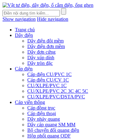
Show navigation
Hide navigation
Trang chủ
Dây điện
Dây điện đôi mềm
Dây điện đơn mềm
Dây đơn cứng
Dây xúp dính
Dây tròn đặc
Cáp điện
Cáp điện CU/PVC 1C
Cáp điện CU/CV 1C
CU/XLPE/PVC 1C
CU/XLPE/PVC 2C 3C 4C 5C
CU/XLPE/PVC/DSTA/PVC
Cáp viễn thông
Cáp đồng trục
Cáp điện thoại
Dây nhảy quang
Dây cáp quang SM MM
Bộ chuyển đổi quang điện
Hộp phối quang ODF