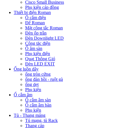
Cisco Small Business
Phụ kiện cáp đồng
Thiết bị điện Roman
Ổ cắm điện
Đế Roman
Mặt công tắc Roman
Đèn ốp trần
Đèn Downlight LED
Công tăc điện
Ổ âm sàn
Phụ kiện điện
Quạt Thông Gió
Đèn LED EXIT
Ống luồn dây
ống tròn cứng
ống đàn hồi - ruột gà
ống dẹt
Phụ kiện
Ổ cắm âm
Ổ cắm âm sàn
Ổ cắm âm bàn
Phụ kiện
Tủ - Thang máng
Tủ mạng, tủ Rack
Thang cáp