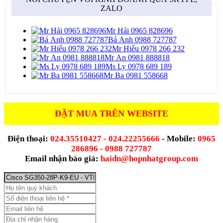
ZALO
Mr Hải 0965 828696
Bá Anh 0988 727787
Mr Hiếu 0978 266 232
Mr An 0981 888818
Ms Ly 0978 689 189
Mr Ba 0981 558668
ĐẶT MUA TRÊN WEBSITE
Điện thoại:
024.35510427 - 024.22255666
- Mobile:
0965
286896 - 0988 727787
Email nhận báo giá:
haidn@hopnhatgroup.com