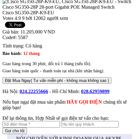
Cisco SG350-28P-K9-EU
Votes
4.9
9
bởi 12062 người xem
Giá bán:
11.205.000
VND
Code#:
5587
Tình trạng:
Có hàng
Bảo hành:
12 tháng
Giao hàng trong 30 phút, đổi trả 1 tháng (nếu lỗi).
Giao hàng toàn quốc - thanh toán tại nhà (khi nhận hàng).
Đặt Mua Ngay
( Tư vấn miễn phí - không mua không sao )
Hà Nội:
024.22255666
- Hồ Chí Minh:
028.62959899
Nếu bạn ngại đặt mua sản phẩm
HÃY GỌI ĐIỆN
chúng tôi sẽ
giúp bạn!
Để lại thông tin, Hợp Nhất sẽ gọi điện tư vấn cho bạn:
NÓI CHUYỆN VỚI KINH DOANH QUA SKYPE,