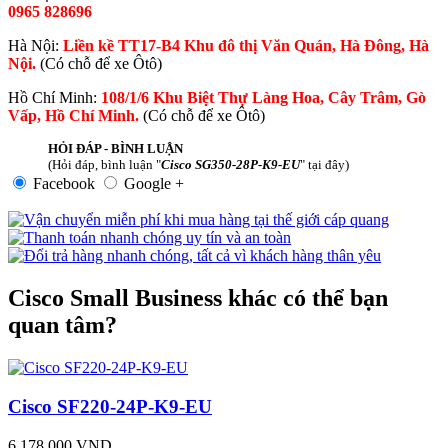
0965 828696
Hà Nội:
Liền kề TT17-B4 Khu đô thị Văn Quán, Hà Đông, Hà
Nội.
(Có chỗ để xe Ôtô)
Hồ Chí Minh:
108/1/6 Khu Biệt Thự Làng Hoa, Cây Trâm, Gò
Vấp, Hồ Chí Minh.
(Có chỗ để xe Ôtô)
HỎI ĐÁP - BÌNH LUẬN
(Hỏi đáp, bình luận "
Cisco SG350-28P-K9-EU
" tại đây)
Facebook
Google +
Cisco Small Business khác có thể bạn
quan tâm?
Cisco SF220-24P-K9-EU
6.178.000 VND