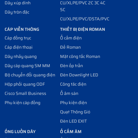
Dây xúp dính
CU/XLPE/PVC 2C 3C 4C
5C
Dây tròn đặc
CU/XLPE/PVC/DSTA/PVC
CÁP VIỄN THÔNG
THIẾT BỊ ĐIỆN ROMAN
Cáp đồng trục
Ổ cắm điện
Cáp điện thoại
Đế Roman
Dây nhảy quang
Mặt công tắc Roman
Dây cáp quang SM MM
Đèn ốp trần
Bộ chuyển đổi quang điện
Đèn Downlight LED
Hộp phối quang ODF
Công tăc điện
Cisco Small Business
Ổ âm sàn
Phụ kiện cáp đồng
Phụ kiện điện
Quạt Thông Gió
Đèn LED EXIT
ỐNG LUỒN DÂY
Ổ CẮM ÂM