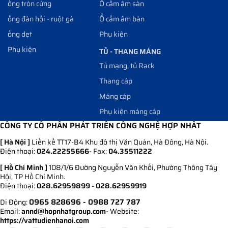
ống tròn cứng
Ổ cắm âm sàn
ống đàn hồi - ruột gà
Ổ cắm âm bàn
ống dẹt
Phụ kiện
Phụ kiện
TỦ - THANG MÁNG
Tủ mạng, tủ Rack
Thang cáp
Máng cáp
Phụ kiện máng cáp
CÔNG TY CỔ PHẦN PHÁT TRIỂN CÔNG NGHỆ HỢP NHẤT
[ Hà Nội ]
Liền kề TT17-B4 Khu đô thị Văn Quán, Hà Đông, Hà Nội.
Điện thoại:
024.22255666
- Fax:
04.35511222
[ Hồ Chí Minh ]
108/1/6 Đường Nguyễn Văn Khối, Phường Thông Tây
Hội, TP Hồ Chí Minh.
Điện thoại:
028.62959899 - 028.62959919
0965 828696
- 0988 727 787
Di Động:
Email:
annd@hopnhatgroup.com
- Website:
https://vattudienhanoi.com