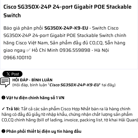
Cisco SG350X-24P 24-port Gigabit POE Stackable
Switch
Báo giá phân phối
SG350X-24P-K9-EU
- Switch Cisco
SG350X-24P 24-port Gigabit POE Stackable Switch chính
hãng Cisco Việt Nam, Sản phẩm đầy đủ CO,CQ, Sẵn hàng
giao ngay ✅ Hồ Chí Minh 0936.559898 - Hà Nội
0966.100110
HỎI ĐÁP - BÌNH LUẬN
(Hỏi đáp, bình luận "
Cisco SG350X-24P-K9-EU
" tại đây)
➊ Vật tư điện chính hãng số 1 VN
✓ Trả lời:
Tất cả các sản phẩm Cisco Hợp Nhất bán ra là hàng chính
hãng có đầy đủ giấy tờ nhập khẩu, chứng nhận chất lượng sản phẩm
CO,CQ chính hãng (bill of lading, invoice, packing list, tờ khai Hải Quan)
➋ Phân phối thiết bị điện uy tín hàng đầu