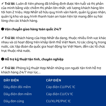
✓ Trả lời:
Luôn đi tiên phong đã khẳng định được tên tuổi và thị phần
của mình bằng việc chiếm thị phần lớn nhất, với lượng khách hàng lên
tới hơn 2 triệu. Hợp Nhất sở hữu quy trình vận hành, quản lý giao nhận,
quản lý kho và quy trình thanh toán an toàn tiện lợi mang đến sự hài
lòng cho các khách hàng.
➌ Vận chuyển giao hàng toàn quốc 24/7
✓ Trả lời:
Khách hàng của Hợp Nhất đa dạng, thuộc nhiều lĩnh vực khác
nhau và có hoạt động trên khắp lãnh thổ Việt Nam, từ các công ty trong
nước, các tập đoàn đa quốc gia hoạt động tại Việt Nam, đến các tổ chức
trực thuộc nhà nước.
➍ Hỗ trợ kỹ thuật tận tình, chuyên nghiệp
✓ Trả lời:
Phòng kỹ thuật Hợp Nhất những con người tận tình hỗ trợ
khách hàng 24/7 mọi lúc....
DÂY ĐIỆN
CÁP ĐIỆN
Dây điện đôi mềm
Cáp điện CU/PVC 1C
Dây điện đơn mềm
Cáp điện CU/CV 1C
Dây đơn cứng
CU/XLPE/PVC 1C