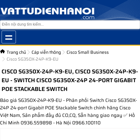
Trang chủ
Cáp viễn thông
Cisco Small Business
Cisco SG350X-24P-K9-EU
CISCO SG350X-24P-K9-EU, CISCO SG350X-24P-K9-
EU - SWITCH CISCO SG350X-24P 24-PORT GIGABIT
POE STACKABLE SWITCH
Báo giá SG350X-24P-K9-EU - Phân phối Switch Cisco SG350X-
24P 24-port Gigabit POE Stackable Switch chính hãng Cisco
Việt Nam, Sản phẩm đầy đủ CO,CQ, Sẵn hàng giao ngay ✅ Hồ
Chí Minh 0936.559898 - Hà Nội 0966.100110