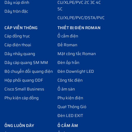
Dây xúp dính
CU/XLPE/PVC 2C 3C 4C
5C
Dây tròn đặc
CU/XLPE/PVC/DSTA/PVC
CÁP VIỄN THÔNG
THIẾT BỊ ĐIỆN ROMAN
Cáp đồng trục
Ổ cắm điện
Cáp điện thoại
Đế Roman
Dây nhảy quang
Mặt công tắc Roman
Dây cáp quang SM MM
Đèn ốp trần
Bộ chuyển đổi quang điện
Đèn Downlight LED
Hộp phối quang ODF
Công tăc điện
Cisco Small Business
Ổ âm sàn
Phụ kiện cáp đồng
Phụ kiện điện
Quạt Thông Gió
Đèn LED EXIT
ỐNG LUỒN DÂY
Ổ CẮM ÂM