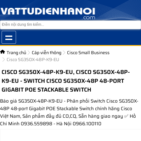
Trang chủ
Cáp viễn thông
Cisco Small Business
Cisco SG350X-48P-K9-EU
CISCO SG350X-48P-K9-EU, CISCO SG350X-48P-
K9-EU - SWITCH CISCO SG350X-48P 48-PORT
GIGABIT POE STACKABLE SWITCH
Báo giá SG350X-48P-K9-EU - Phân phối Switch Cisco SG350X-
48P 48-port Gigabit POE Stackable Switch chính hãng Cisco
Việt Nam, Sản phẩm đầy đủ CO,CQ, Sẵn hàng giao ngay ✅ Hồ
Chí Minh 0936.559898 - Hà Nội 0966.100110