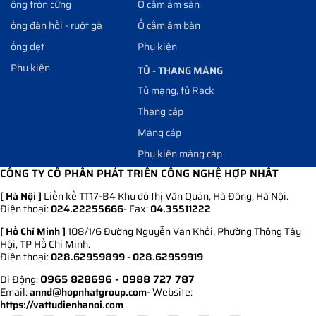
ống tròn cứng
Ổ cắm âm sàn
ống đàn hồi - ruột gà
Ổ cắm âm bàn
ống dẹt
Phụ kiện
Phụ kiện
TỦ - THANG MÁNG
Tủ mạng, tủ Rack
Thang cáp
Máng cáp
Phụ kiện máng cáp
CÔNG TY CỔ PHẦN PHÁT TRIỂN CÔNG NGHỆ HỢP NHẤT
[ Hà Nội ]
Liền kề TT17-B4 Khu đô thị Văn Quán, Hà Đông, Hà Nội.
Điện thoại:
024.22255666
- Fax:
04.35511222
[ Hồ Chí Minh ]
108/1/6 Đường Nguyễn Văn Khối, Phường Thông Tây
Hội, TP Hồ Chí Minh.
Điện thoại:
028.62959899 - 028.62959919
0965 828696
- 0988 727 787
Di Động:
Email:
annd@hopnhatgroup.com
- Website:
https://vattudienhanoi.com