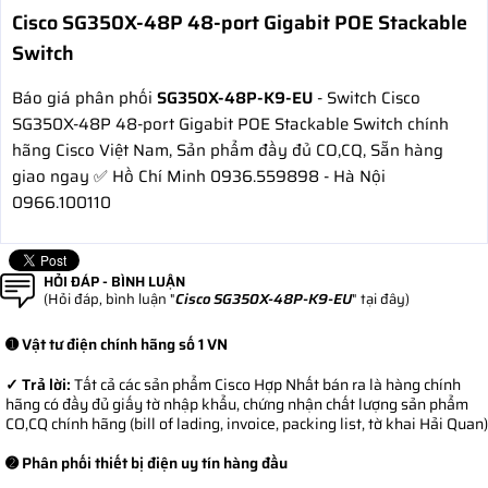
Cisco SG350X-48P 48-port Gigabit POE Stackable
Switch
Báo giá phân phối
SG350X-48P-K9-EU
- Switch Cisco
SG350X-48P 48-port Gigabit POE Stackable Switch chính
hãng Cisco Việt Nam, Sản phẩm đầy đủ CO,CQ, Sẵn hàng
giao ngay ✅ Hồ Chí Minh 0936.559898 - Hà Nội
0966.100110
HỎI ĐÁP - BÌNH LUẬN
(Hỏi đáp, bình luận "
Cisco SG350X-48P-K9-EU
" tại đây)
➊ Vật tư điện chính hãng số 1 VN
✓ Trả lời:
Tất cả các sản phẩm Cisco Hợp Nhất bán ra là hàng chính
hãng có đầy đủ giấy tờ nhập khẩu, chứng nhận chất lượng sản phẩm
CO,CQ chính hãng (bill of lading, invoice, packing list, tờ khai Hải Quan)
➋ Phân phối thiết bị điện uy tín hàng đầu