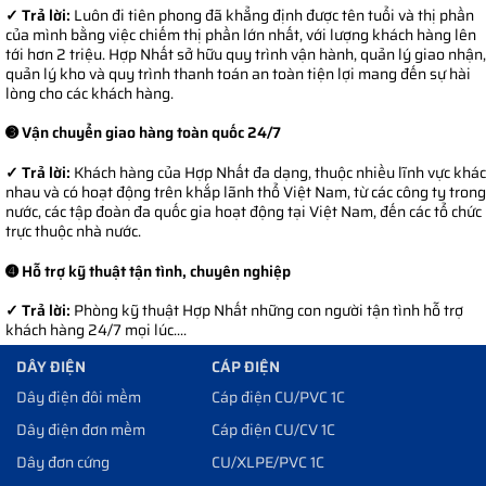
✓ Trả lời:
Luôn đi tiên phong đã khẳng định được tên tuổi và thị phần
của mình bằng việc chiếm thị phần lớn nhất, với lượng khách hàng lên
tới hơn 2 triệu. Hợp Nhất sở hữu quy trình vận hành, quản lý giao nhận,
quản lý kho và quy trình thanh toán an toàn tiện lợi mang đến sự hài
lòng cho các khách hàng.
➌ Vận chuyển giao hàng toàn quốc 24/7
✓ Trả lời:
Khách hàng của Hợp Nhất đa dạng, thuộc nhiều lĩnh vực khác
nhau và có hoạt động trên khắp lãnh thổ Việt Nam, từ các công ty trong
nước, các tập đoàn đa quốc gia hoạt động tại Việt Nam, đến các tổ chức
trực thuộc nhà nước.
➍ Hỗ trợ kỹ thuật tận tình, chuyên nghiệp
✓ Trả lời:
Phòng kỹ thuật Hợp Nhất những con người tận tình hỗ trợ
khách hàng 24/7 mọi lúc....
DÂY ĐIỆN
CÁP ĐIỆN
Dây điện đôi mềm
Cáp điện CU/PVC 1C
Dây điện đơn mềm
Cáp điện CU/CV 1C
Dây đơn cứng
CU/XLPE/PVC 1C