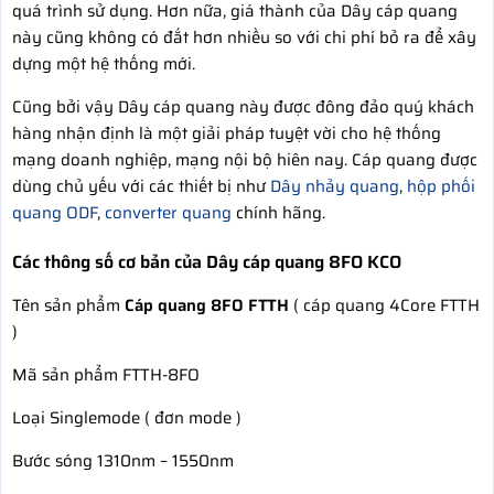
quá trình sử dụng. Hơn nữa, giá thành của Dây cáp quang
này cũng không có đắt hơn nhiều so với chi phí bỏ ra để xây
dựng một hệ thống mới.
Cũng bởi vậy Dây cáp quang này được đông đảo quý khách
hàng nhận định là một giải pháp tuyệt vời cho hệ thống
mạng doanh nghiệp, mạng nội bộ hiên nay. Cáp quang được
dùng chủ yếu với các thiết bị như
Dây nhảy quang
,
hộp phối
quang ODF
,
converter quang
chính hãng.
Các thông số cơ bản của Dây cáp quang 8FO KCO
Tên sản phẩm
Cáp quang 8FO FTTH
( cáp quang 4Core FTTH
)
Mã sản phẩm FTTH-8FO
Loại Singlemode ( đơn mode )
Bước sóng 1310nm – 1550nm