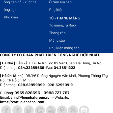
ống đàn hồi - ruột gà
Ổ cắm âm bàn
ống dẹt
Phụ kiện
Phụ kiện
TỦ - THANG MÁNG
Tủ mạng, tủ Rack
Thang cáp
Máng cáp
Phụ kiện máng cáp
CÔNG TY CỔ PHẦN PHÁT TRIỂN CÔNG NGHỆ HỢP NHẤT
[ Hà Nội ]
Liền kề TT17-B4 Khu đô thị Văn Quán, Hà Đông, Hà Nội.
Điện thoại:
024.22255666
- Fax:
04.35511222
[ Hồ Chí Minh ]
108/1/6 Đường Nguyễn Văn Khối, Phường Thông Tây
Hội, TP Hồ Chí Minh.
Điện thoại:
028.62959899 - 028.62959919
0965 828696
- 0988 727 787
Di Động:
Email:
annd@hopnhatgroup.com
- Website:
https://vattudienhanoi.com