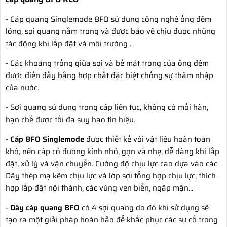
- Cáp quang Singlemode 8FO sử dụng công nghệ ống đệm
lỏng, sợi quang nằm trong và được bảo vệ chịu được những
tác động khi lắp đặt và môi trường .
- Các khoảng trống giữa sợi và bề mặt trong của ống đệm
được điền đầy bằng hợp chất đặc biệt chống sự thâm nhập
của nước.
- Sợi quang sử dụng trong cáp liên tục, không có mối hàn,
hạn chế được tối đa suy hao tín hiệu.
-
Cáp 8FO Singlemode
được thiết kế với vật liệu hoàn toàn
khô, nên cáp có đường kính nhỏ, gọn và nhẹ, dễ dàng khi lắp
đặt, xử lý và vận chuyển. Cường độ chịu lực cao dựa vào các
Dây thép mạ kẽm chịu lực và lớp sợi tổng hợp chịu lực, thích
hợp lắp đặt nội thành, các vùng ven biển, ngập mặn...
-
Dây cáp quang 8FO
có 4 sợi quang do đó khi sử dụng sẽ
tạo ra một giải pháp hoàn hảo để khắc phục các sự cố trong