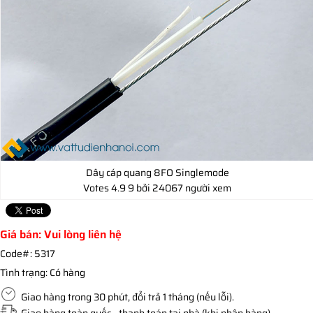
Dây cáp quang 8FO Singlemode
Votes
4.9
9
bởi 24067 người xem
Giá bán: Vui lòng liên hệ
Code#:
5317
Tình trạng:
Có hàng
Giao hàng trong 30 phút, đổi trả 1 tháng (nếu lỗi).
Giao hàng toàn quốc - thanh toán tại nhà (khi nhận hàng).