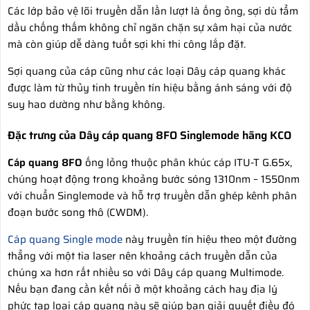
Các lớp bảo vệ lõi truyền dẫn lần lượt là ống ỏng, sợi dù tẩm
dầu chống thấm không chỉ ngăn chặn sự xâm hại của nước
mà còn giúp dễ dàng tuốt sợi khi thi công lắp đặt.
Sợi quang của cáp cũng như các loại Dây cáp quang khác
được làm từ thủy tinh truyền tín hiệu bằng ánh sáng với độ
suy hao dường như bằng không.
Đặc trưng của Dây cáp quang 8FO Singlemode hãng KCO
Cáp quang 8FO
ống lỏng thuộc phân khúc cáp ITU-T G.65x,
chúng hoạt động trong khoảng bước sóng 1310nm – 1550nm
với chuẩn Singlemode và hỗ trợ truyền dẫn ghép kênh phân
đoạn bước song thô (CWDM).
Cáp quang Single mode
này truyền tín hiệu theo một đường
thẳng với một tia laser nên khoảng cách truyền dẫn của
chúng xa hơn rất nhiều so với Dây cáp quang Multimode.
Nếu bạn đang cần kết nối ở một khoảng cách hay địa lý
phức tạp loại cáp quang này sẽ giúp bạn giải quyết điều đó