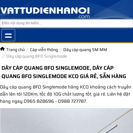
Trang chủ
Cáp viễn thông
Dây cáp quang SM MM
Dây cáp quang 8FO Singlemode
DÂY CÁP QUANG 8FO SINGLEMODE, DÂY CÁP
QUANG 8FO SINGLEMODE KCO GIÁ RẺ, SẴN HÀNG
Dây cáp quang 8FO Singlemode hãng KCO khoảng cách truyền
dẫn lên tới 120Km, tốc độ 10G chất lượng tốt, giá rẻ. Liên hệ đặt
hàng ngay 0965 828696 - 0988 727787.