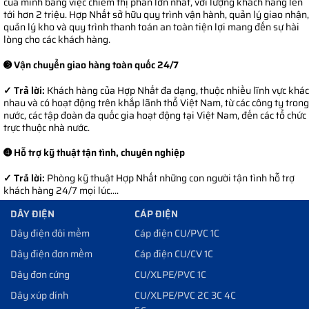
của mình bằng việc chiếm thị phần lớn nhất, với lượng khách hàng lên
tới hơn 2 triệu. Hợp Nhất sở hữu quy trình vận hành, quản lý giao nhận,
quản lý kho và quy trình thanh toán an toàn tiện lợi mang đến sự hài
lòng cho các khách hàng.
➌ Vận chuyển giao hàng toàn quốc 24/7
✓ Trả lời:
Khách hàng của Hợp Nhất đa dạng, thuộc nhiều lĩnh vực khác
nhau và có hoạt động trên khắp lãnh thổ Việt Nam, từ các công ty trong
nước, các tập đoàn đa quốc gia hoạt động tại Việt Nam, đến các tổ chức
trực thuộc nhà nước.
➍ Hỗ trợ kỹ thuật tận tình, chuyên nghiệp
✓ Trả lời:
Phòng kỹ thuật Hợp Nhất những con người tận tình hỗ trợ
khách hàng 24/7 mọi lúc....
DÂY ĐIỆN
CÁP ĐIỆN
Dây điện đôi mềm
Cáp điện CU/PVC 1C
Dây điện đơn mềm
Cáp điện CU/CV 1C
Dây đơn cứng
CU/XLPE/PVC 1C
Dây xúp dính
CU/XLPE/PVC 2C 3C 4C