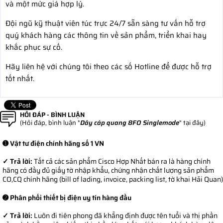
và một mức giá hợp lý.
Đội ngũ kỹ thuật viên túc trực 24/7 sẵn sàng tư vấn hỗ trợ
quý khách hàng các thông tin về sản phẩm, triển khai hay
khắc phục sự cố.
Hãy liên hệ với chúng tôi theo các số Hotline để được hỗ trợ
tốt nhất.
HỎI ĐÁP - BÌNH LUẬN
(Hỏi đáp, bình luận "
Dây cáp quang 8FO Singlemode
" tại đây)
➊ Vật tư điện chính hãng số 1 VN
✓ Trả lời:
Tất cả các sản phẩm Cisco Hợp Nhất bán ra là hàng chính
hãng có đầy đủ giấy tờ nhập khẩu, chứng nhận chất lượng sản phẩm
CO,CQ chính hãng (bill of lading, invoice, packing list, tờ khai Hải Quan)
➋ Phân phối thiết bị điện uy tín hàng đầu
✓ Trả lời:
Luôn đi tiên phong đã khẳng định được tên tuổi và thị phần