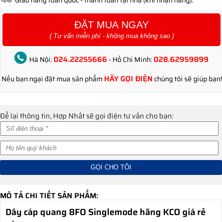
ĐẶT MUA NGAY
( Tư vấn miễn phí - không mua không sao )
024.22255666
028.62959899
Hà Nội:
- Hồ Chí Minh:
HÃY GỌI ĐIỆN
Nếu bạn ngại đặt mua sản phẩm
chúng tôi sẽ giúp bạn!
Để lại thông tin, Hợp Nhất sẽ gọi điện tư vấn cho bạn:
MÔ TẢ CHI TIẾT SẢN PHẨM:
Dây cáp quang 8FO Singlemode hãng KCO giá rẻ