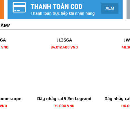
TÂM?
6A
JL356A
JW
0 VND
34.012.400 VND
48.3
Commscope
Dây nhảy cat5 2m Legrand
Dây nhảy ca
 VND
75.000 VND
110.