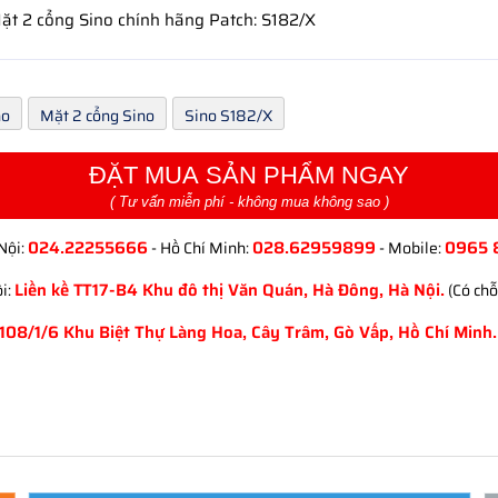
Mặt 2 cổng Sino chính hãng Patch: S182/X
no
Mặt 2 cổng Sino
Sino S182/X
ĐẶT MUA SẢN PHẨM NGAY
( Tư vấn miễn phí - không mua không sao )
024.22255666
028.62959899
0965 
Nội:
- Hồ Chí Minh:
- Mobile:
Liền kề TT17-B4 Khu đô thị Văn Quán, Hà Đông, Hà Nội.
i:
(Có chỗ
108/1/6 Khu Biệt Thự Làng Hoa, Cây Trâm, Gò Vấp, Hồ Chí Minh.