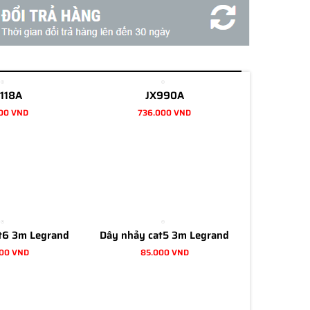
118A
JX990A
00 VND
736.000 VND
t6 3m Legrand
Dây nhảy cat5 3m Legrand
000 VND
85.000 VND