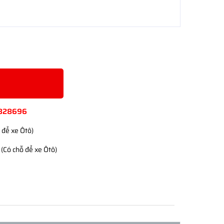
828696
 để xe Ôtô)
(Có chỗ để xe Ôtô)