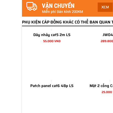
PHỤ KIỆN CÁP ĐỒNG KHÁC CÓ THỂ BẠN QUAN 
Dây nhảy cat5 2m LS
JW04
55.000 VND
289.80
Patch panel cat6 48p LS
Mặt 2 cổng 
25.000