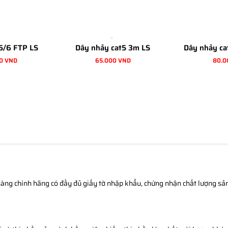
5/6 FTP LS
Dây nhảy cat5 3m LS
Dây nhảy ca
0 VND
65.000 VND
80.0
àng chính hãng có đầy đủ giấy tờ nhập khẩu, chứng nhận chất lượng sản 