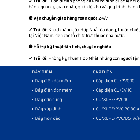
✓ Trả lời:
Luôn đi tiên phong đã khẳng định được tên tuổi
hành, quản lý giao nhận, quản lý kho và quy trình thanh 
➌ Vận chuyển giao hàng toàn quốc 24/7
✓ Trả lời:
Khách hàng của Hợp Nhất đa dạng, thuộc nhiều l
tại Việt Nam, đến các tổ chức trực thuộc nhà nước.
➍ Hỗ trợ kỹ thuật tận tình, chuyên nghiệp
✓ Trả lời:
Phòng kỹ thuật Hợp Nhất những con người tận tì
DÂY ĐIỆN
CÁP ĐIỆN
Dây điện đôi mềm
Cáp điện CU/PVC 1C
Dây điện đơn mềm
Cáp điện CU/CV 1C
Dây đơn cứng
CU/XLPE/PVC 1C
Dây xúp dính
CU/XLPE/PVC 2C 3C 4
Dây tròn đặc
CU/XLPE/PVC/DSTA/