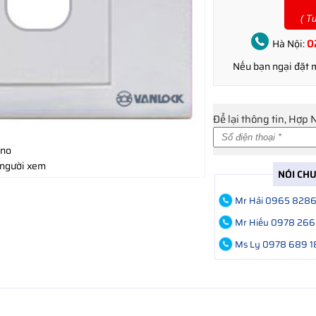
( T
0
Hà Nội:
Nếu bạn ngại đặt
Để lại thông tin, Hợp 
ino
 người xem
NÓI CH
Mr Hải 0965 828
Mr Hiếu 0978 266
Ms Ly 0978 689 1