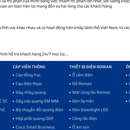
 và thị phần của mình bằng việc chiếm thị phần lớn nhất, với lượng khác
toán an toàn tiện lợi mang đến sự hài lòng cho các khách hàng.
ĩnh vực khác nhau và có hoạt động trên khắp lãnh thổ Việt Nam, từ các 
nh hỗ trợ khách hàng 24/7 mọi lúc....
CÁP VIỄN THÔNG
THIẾT BỊ ĐIỆN ROMAN
Ố
Cáp đồng trục
Ổ cắm điện
Cáp điện thoại
Đế Roman
Dây nhảy quang
Mặt công tắc Roman
C 5C
Dây cáp quang SM MM
Đèn ốp trần
PVC
Bộ chuyển đổi quang điện
Đèn Downlight LED
Hộp phối quang ODF
Công tăc điện
Cisco Small Business
Ổ âm sàn