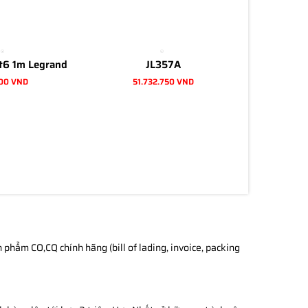
t6 1m Legrand
JL357A
00 VND
51.732.750 VND
phẩm CO,CQ chính hãng (bill of lading, invoice, packing