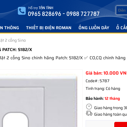
ỄN THÔNG
THIẾT BỊ ĐIỆN ROMAN
ỐNG LUỒN DÂY
Ổ CẮ
ặt 2 cổng Sino
 PATCH: S182/X
 Mặt 2 cổng Sino chính hãng Patch: S182/X ✅ CO,CQ chính hã
Giá bán:
10.000
VN
Code#:
5787
Tình trạng:
Có hàng
Bảo hành:
12 tháng
Giao hàng trong 30 
Giao hàng toàn quố