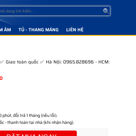
M ÂM
TỦ - THANG MÁNG
LIÊN HỆ
ng ✅ Giao toàn quốc ✅ Hà Nội: 0965.828696 - HCM:
D
phút, đổi trả 1 tháng (nếu lỗi).
c - thanh toán tại nhà (khi nhận hàng).