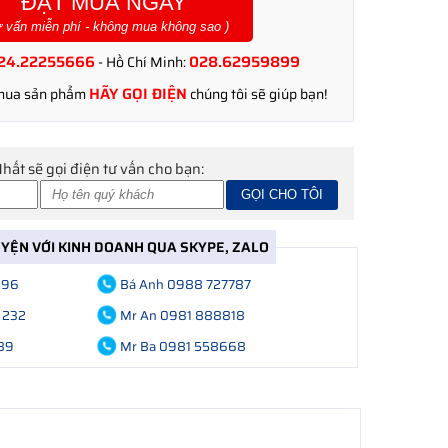
ĐẶT MUA NGAY
ư vấn miễn phí - không mua không sao )
24.22255666
028.62959899
- Hồ Chí Minh:
HÃY GỌI ĐIỆN
 mua sản phẩm
chúng tôi sẽ giúp bạn!
Nhất sẽ gọi điện tư vấn cho bạn:
UYỆN VỚI KINH DOANH QUA SKYPE, ZALO
696
Bá Anh 0988 727787
 232
Mr An 0981 888818
89
Mr Ba 0981 558668