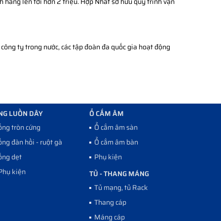
h hàng lên tới hơn 2 triệu. Hợp Nhất sở hữu quy trình vận
công ty trong nước, các tập đoàn đa quốc gia hoạt động
NG LUỒN DÂY
Ổ CẮM ÂM
ống tròn cứng
Ổ cắm âm sàn
ống đàn hồi - ruột gà
Ổ cắm âm bàn
ống dẹt
Phụ kiện
Phụ kiện
TỦ - THANG MÁNG
Tủ mạng, tủ Rack
Thang cáp
Máng cáp