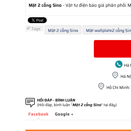
Mặt 2 cổng Sino
- Vật tư điện báo giá phân phối 
Tags
Mặt 2 cổng Sino
Mặt wallplate2 cổng Si
Hà 
Hà Nộ
Hồ Chí Minh:
HỎI ĐÁP - BÌNH LUẬN
(Hỏi đáp, bình luận "
Mặt 2 cổng Sino
" tại đây)
Facebook
Google +